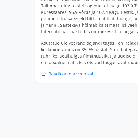
Tallinnas ning teistel sagedustel, nagu 103.0 Ta
Kuressaares, 96.9 Võrus ja 102.4 Kagu-Eestis
pehmeid kaasaegseid hitte, chillout, lounge, 
ja Yanni. Saatekava hõlmab ka temaatilisi veeb
International, pakkudes mitmekesist ja lõõgast
Asutatud üle veerand sajandi tagasi, on Rela
keskmine vanus on 35–55 aastat. Stuudiotega 
rubriike, sealhulgas filmimuusikat ja uudiseid,
on ideaalne neile, kes otsivad lõõgastavat muu
Raadiojaama veebisait