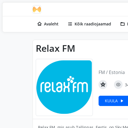
Avaleht
Kõik raadiojaamad
Relax FM
FM / Estonia
3
KUULA
Relax FM, mis asub Tallinnas, Eestis, on Sky 