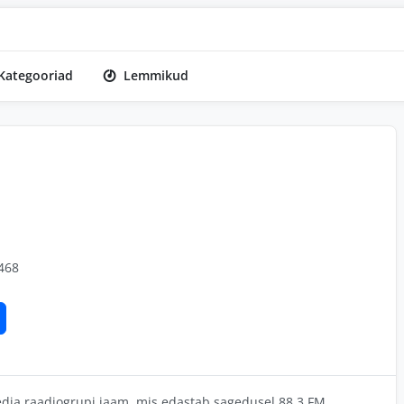
Kategooriad
Lemmikud
468
Media raadiogrupi jaam, mis edastab sagedusel 88.3 FM