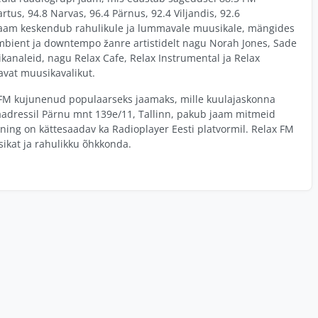
rtus, 94.8 Narvas, 96.4 Pärnus, 92.4 Viljandis, 92.6
. Jaam keskendub rahulikule ja lummavale muusikale, mängides
ambient ja downtempo žanre artistidelt nagu Norah Jones, Sade
ikanaleid, nagu Relax Cafe, Relax Instrumental ja Relax
avat muusikavalikut.
x FM kujunenud populaarseks jaamaks, mille kuulajaskonna
aadressil Pärnu mnt 139e/11, Tallinn, pakub jaam mitmeid
 ning on kättesaadav ka Radioplayer Eesti platvormil. Relax FM
sikat ja rahulikku õhkkonda.