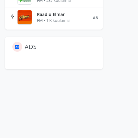
FM • 537 kuulamisi
Raadio Elmar
#5
FM • 1 K kuulamisi
ADS