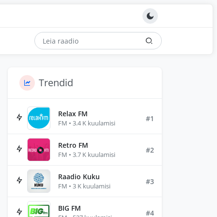
Trendid
Relax FM
#1
FM • 3.4 K kuulamisi
Retro FM
#2
FM • 3.7 K kuulamisi
Raadio Kuku
#3
FM • 3 K kuulamisi
BIG FM
#4