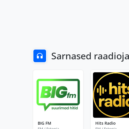
Sarnased raadio
BIG FM
Hits Radio
FM / Estonia
FM / Estonia