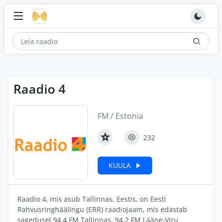
Raadio 4
FM / Estonia
232
KUULA
Raadio 4, mis asub Tallinnas, Eestis, on Eesti
Rahvusringhäälingu (ERR) raadiojaam, mis edastab
sagedusel 94.4 FM Tallinnas, 94.2 FM Lääne-Viru