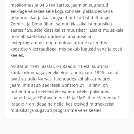
maakonnas ja 94.5 FM Tartus. Jaam on suunatud
eelkõige venekeelsele kogukonnale, pakkudes vene
popmuusikat ja kaasaegseid hitte artistidelt nagu
Zemfira ja Dima Bilan, samuti klassikalist muusikat
saates *Stuudio klassikalist muusikat*. Lisaks muusikale
hõlmab saatekava uudiseid, analüüse ja
lasteprogramme, nagu muinasjuttude rakendus
koostöös Vikerraadioga, mis pakub lugusid vene ja eesti
keeles.
Asutatud 1993. aastal, on Raadio 4 Eesti suurima
kuulajaskonnaga venekeelne raadiojaam. 1996. aastal
avati stuudio Narvas, laiendades kohalikku haaret.
Jaam, mis asub aadressil Gonsiori 21, Tallinn, on
pühendunud keelelistele vähemustele, pakkudes
saateid nagu *Rahva teenrid* ja *Müstiline Venemaa*.
Raadio 4 on ideaalne neile, kes otsivad mitmekesist
muusikat ja sügavuti programme vene keeles.