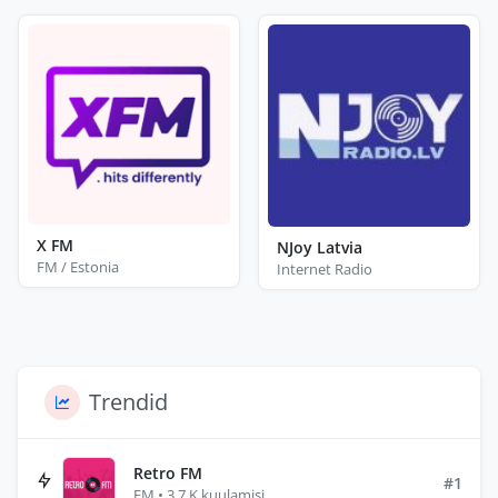
X FM
NJoy Latvia
FM / Estonia
Internet Radio
Trendid
Retro FM
#1
FM • 3.7 K kuulamisi