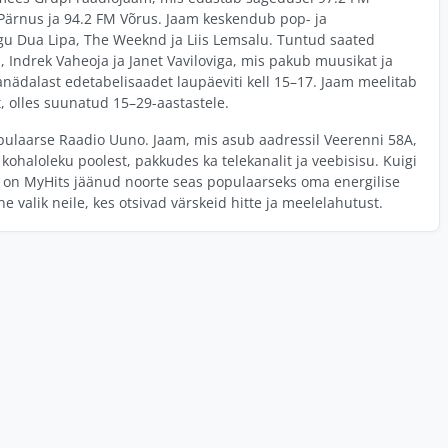
 Pärnus ja 94.2 FM Võrus. Jaam keskendub pop- ja
agu Dua Lipa, The Weeknd ja Liis Lemsalu. Tuntud saated
Indrek Vaheoja ja Janet Vaviloviga, mis pakub muusikat ja
nädalast edetabelisaadet laupäeviti kell 15–17. Jaam meelitab
t, olles suunatud 15–29-aastastele.
pulaarse Raadio Uuno. Jaam, mis asub aadressil Veerenni 58A,
kohaloleku poolest, pakkudes ka telekanalit ja veebisisu. Kuigi
i, on MyHits jäänud noorte seas populaarseks oma energilise
e valik neile, kes otsivad värskeid hitte ja meelelahutust.