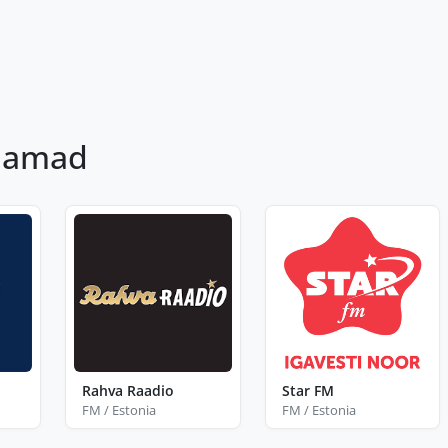
jaamad
Rahva Raadio
Star FM
FM / Estonia
FM / Estonia