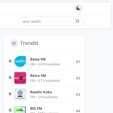
Trendid
Relax FM
#1
FM • 3.4 K kuulamisi
Retro FM
#2
FM • 3.7 K kuulamisi
Raadio Kuku
#3
FM • 3 K kuulamisi
BIG FM
#4