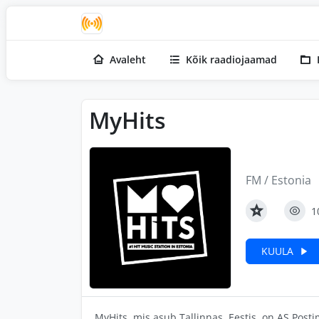
Avaleht
Kõik raadiojaamad
MyHits
FM / Estonia
1
KUULA
MyHits, mis asub Tallinnas, Eestis, on AS Pos