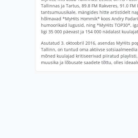
Tallinnas ja Tartus, 89.8 FM Rakveres, 91.0 FM
tantsumuusikale, mängides hitte artistidelt n
hõlmavad *MyHits Hommik* koos Andry Padari, 
humoorikaid lugusid, ning *MyHits TOP30*, iga
ligi 35 000 päevast ja 154 000 nädalast kuulaja
Asutatud 3. oktoobril 2016, asendas MyHits po
Tallinn, on tuntud oma aktiivse sotsiaalmeedia 
mõned kuulajad kritiseerivad piiratud playlist
muusika ja lõbusate saadete tõttu, olles ideaaln