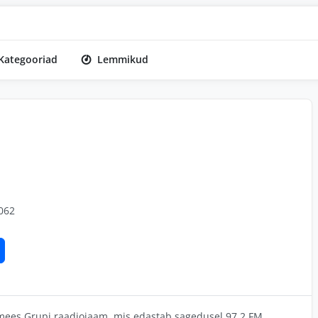
Kategooriad
Lemmikud
062
timees Grupi raadiojaam, mis edastab sagedusel 97.2 FM