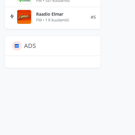
FM • 537 kuulamisi
Raadio Elmar
#5
FM • 1 K kuulamisi
ADS