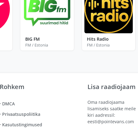
BIG FM
Hits Radio
FM / Estonia
FM / Estonia
Rohkem
Lisa raadiojaam
Oma raadiojaama
DMCA
lisamiseks saatke meile
Privaatsuspoliitika
kiri aadressil:
eesti@pointevans.com
Kasutustingimused