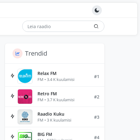
Trendid
Relax FM
#1
FM • 3.4 K kuulamisi
Retro FM
#2
FM • 3.7 K kuulamisi
Raadio Kuku
#3
FM • 3 K kuulamisi
BIG FM
#4