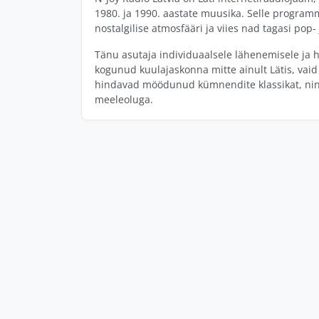
1980. ja 1990. aastate muusika. Selle program
nostalgilise atmosfääri ja viies nad tagasi pop
Tänu asutaja individuaalsele lähenemisele ja 
kogunud kuulajaskonna mitte ainult Lätis, vaid 
hindavad möödunud kümnendite klassikat, ning 
meeleoluga.