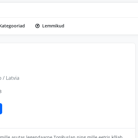
Kategooriad
Lemmikud
 / Latvia
3
, mille asutas legendaarne TopRuslan ning mille eetris kõlab