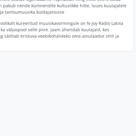
m pakub nende kümnendite kultuslikke hitte, luues kuulajatele
- ja tantsumuusika kuldajastusse
hoolikalt kureeritud muusikavormingule on N-Joy Radio Latvia
ka väljaspool selle piire. Jaam ühendab kuulajaid, kes
säilitab eristuva veebikohaloleku oma ainulaadse stiili ja