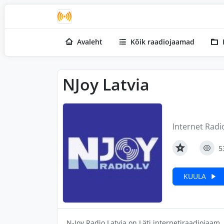
Avaleht
Kõik raadiojaamad
NJoy Latvia
Internet Radio
5
KUULA
N-Joy Radio Latvia on Läti internetiraadiojaam