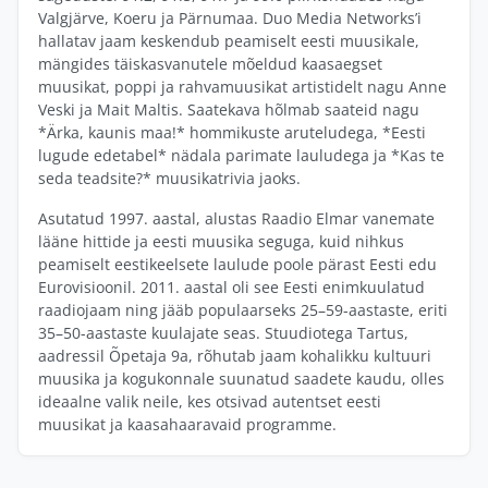
Valgjärve, Koeru ja Pärnumaa. Duo Media Networks’i
hallatav jaam keskendub peamiselt eesti muusikale,
mängides täiskasvanutele mõeldud kaasaegset
muusikat, poppi ja rahvamuusikat artistidelt nagu Anne
Veski ja Mait Maltis. Saatekava hõlmab saateid nagu
*Ärka, kaunis maa!* hommikuste aruteludega, *Eesti
lugude edetabel* nädala parimate lauludega ja *Kas te
seda teadsite?* muusikatrivia jaoks.
Asutatud 1997. aastal, alustas Raadio Elmar vanemate
lääne hittide ja eesti muusika seguga, kuid nihkus
peamiselt eestikeelsete laulude poole pärast Eesti edu
Eurovisioonil. 2011. aastal oli see Eesti enimkuulatud
raadiojaam ning jääb populaarseks 25–59-aastaste, eriti
35–50-aastaste kuulajate seas. Stuudiotega Tartus,
aadressil Õpetaja 9a, rõhutab jaam kohalikku kultuuri
muusika ja kogukonnale suunatud saadete kaudu, olles
ideaalne valik neile, kes otsivad autentset eesti
muusikat ja kaasahaaravaid programme.