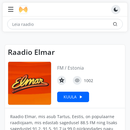
Raadio Elmar
FM / Estonia
1002
KUULA
Raadio Elmar, mis asub Tartus, Eestis, on populaarne
raadiojaam, mis edastab sagedusel 88.5 FM ning lisaks
sagedustel 91.2, 91.5, 91.7 ja 99.0 piirkondades nagu